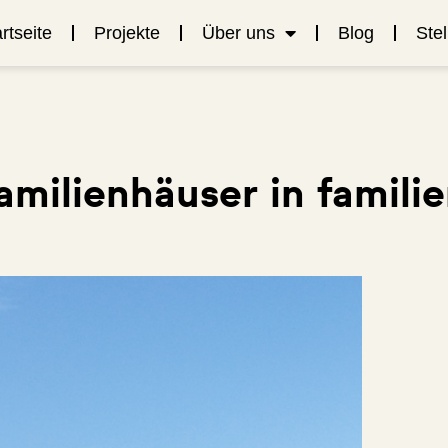
rtseite
Projekte
Über uns
Blog
Ste
familienhäuser in famili