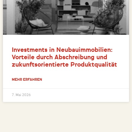
Investments in Neubauimmobilien:
Vorteile durch Abschreibung und
zukunftsorientierte Produktqualität
MEHR ERFAHREN
7. Mai 2026